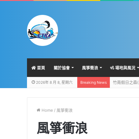
首頁
關於協會
風箏衝浪
場地與風況
竹南假日之森(
2026年 8 月 8, 星期六
Breaking News
Home
/
風箏衝浪
風箏衝浪