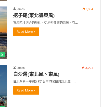
james
1,894
挖子尾(東北徧東風)
東風時才適合的地點，受地形效應的影響，有…
Read More »
風況
james
3,908
白沙灣(東北風、東風)
白沙灣為一座綿延約1公里的潔白貝殼沙灘，…
Read More »