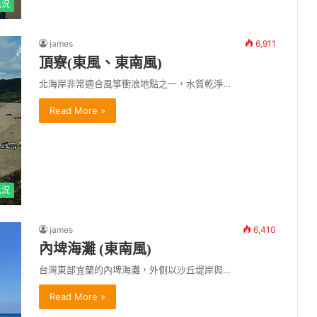
風況
james
6,911
頂寮(東風、東南風)
北海岸非常適合風箏衝浪地點之一，水質乾淨…
Read More »
風況
james
6,410
內埤海灘 (東南風)
台灣東部宜蘭的內埤海灘，外側以沙丘堤岸與…
Read More »