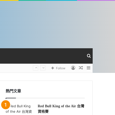
Search
Log
Random
Sidebar
Follow
for
In
Article
熱門文章
Red Bull King of the Air 台灣
資格賽