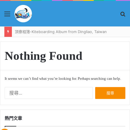
Menu
S
fo
頂寮相簿-Kiteboarding Album from Dingliao, Taiwan
Nothing Found
It seems we can’t find what you’re looking for. Perhaps searching can help.
搜
尋
關
鍵
字:
熱門文章