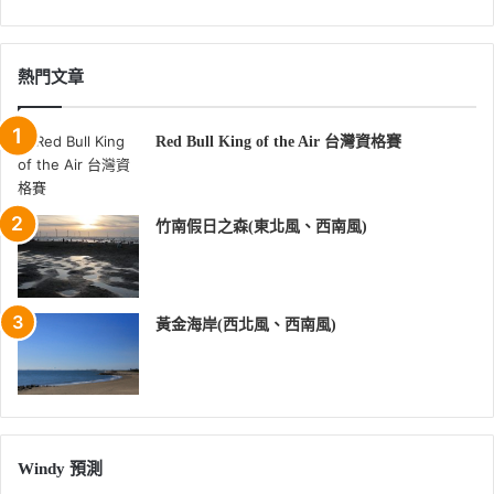
熱門文章
Red Bull King of the Air 台灣資格賽
竹南假日之森(東北風、西南風)
黃金海岸(西北風、西南風)
Windy 預測