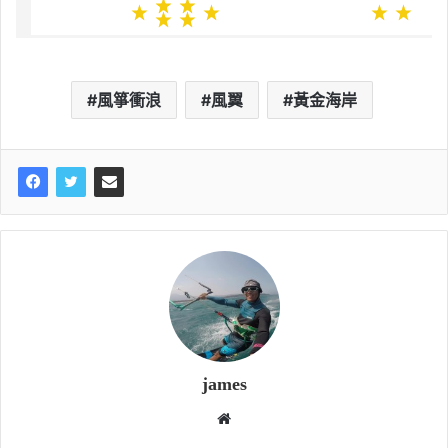
風箏衝浪
風翼
黃金海岸
james
Website