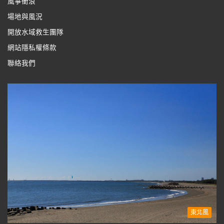
風箏衝浪
場地與風況
開放水域救生團隊
網站隱私權條款
聯絡我們
東北風