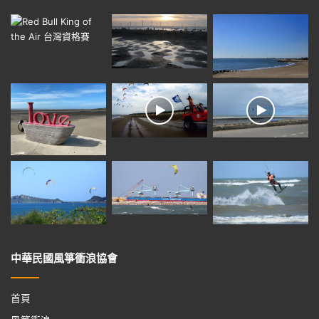
中華民國風箏衝浪協會
首頁