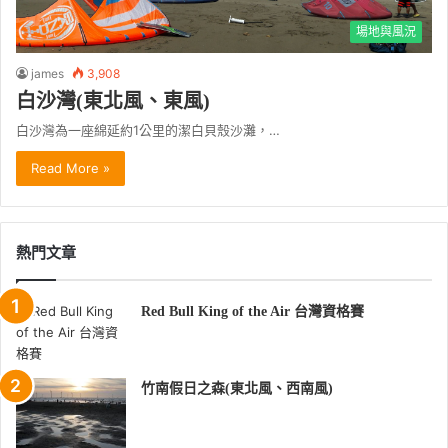
場地與風況
james
3,908
白沙灣(東北風、東風)
白沙灣為一座綿延約1公里的潔白貝殼沙灘，…
Read More »
熱門文章
Red Bull King of the Air 台灣資格賽
竹南假日之森(東北風、西南風)