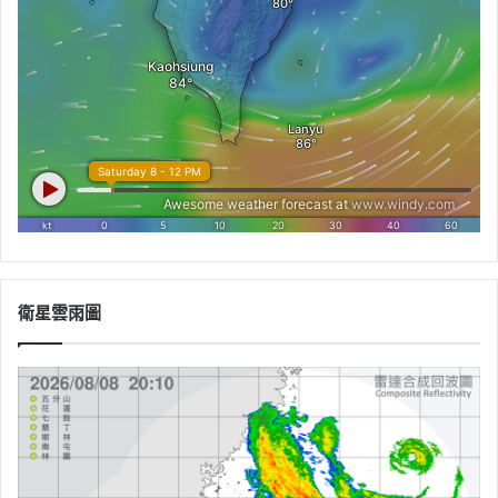
衛星雲雨圖